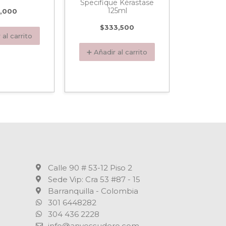
Specifique Kérastase
Vitam
125ml
Spectrum
,000
$
333,500
$
1
 al carrito
➕ Añadir al carrito
➕ Añadi
Calle 90 # 53-12 Piso 2
Sede Vip: Cra 53 #87 - 15
Barranquilla - Colombia
301 6448282
304 436 2228
info@anyescudero.com