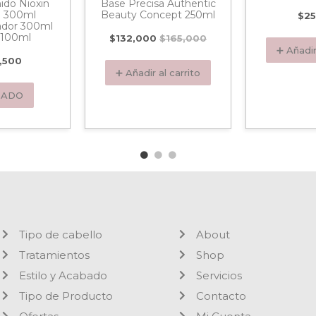
ido Nioxin
Base Precisa Authentic
 300ml
Beauty Concept 250ml
$
25
ador 300ml
 100ml
$
132,000
$
165,000
➕ Añadir
,500
➕ Añadir al carrito
TADO
Tipo de cabello
About
Tratamientos
Shop
Estilo y Acabado
Servicios
Tipo de Producto
Contacto