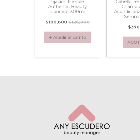
bre Clinix
fijación Flexible
Cabello Teñ
pf 250ml
Authentic Beauty
Champú
Concept 300ml
Acondicion
Serum
000
$
100,800
$
126,000
$
370
 carrito
➕ Añadir al carrito
AGO