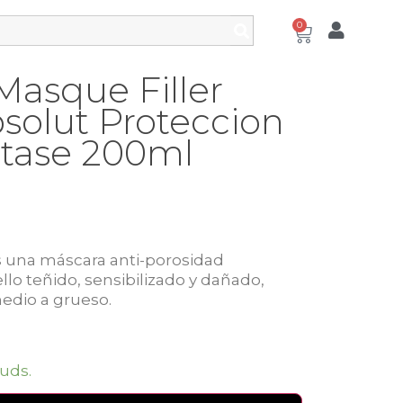
0
Masque Filler
olut Proteccion
stase 200ml
 una máscara anti-porosidad
llo teñido, sensibilizado y dañado,
edio a grueso.
uds.