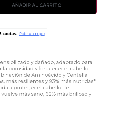
AÑADIR AL CARRITO
sensibilizado y dañado, adaptado para
 la porosidad y fortalecer el cabello
mbinación de Aminoácido y Centella
s, más resilientes y 93% más nutridas*
da a proteger el cabello de
e vuelve más sano, 62% más brilloso y