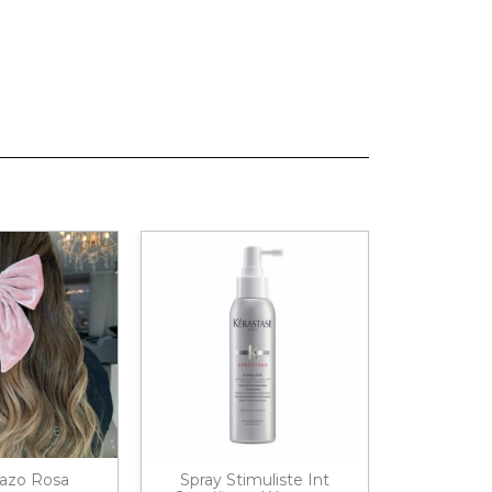
azo Rosa
Spray Stimuliste Int
Acond