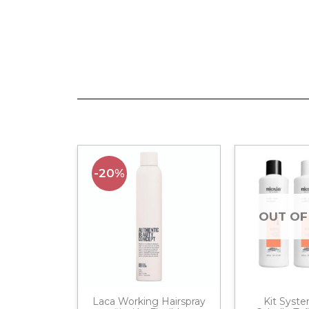
-20%
OUT OF
onador
Laca Working Hairspray
Kit Syste