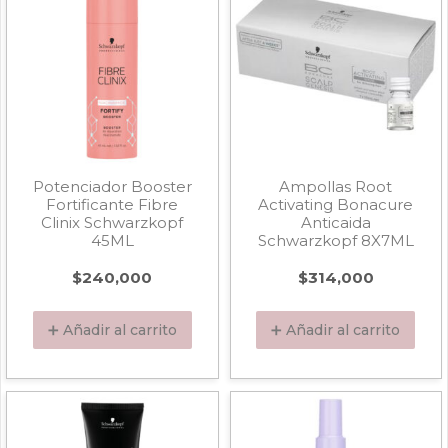
Potenciador Booster
Ampollas Root
Fortificante Fibre
Activating Bonacure
Clinix Schwarzkopf
Anticaida
45ML
Schwarzkopf 8X7ML
$
240,000
$
314,000
➕ Añadir al carrito
➕ Añadir al carrito