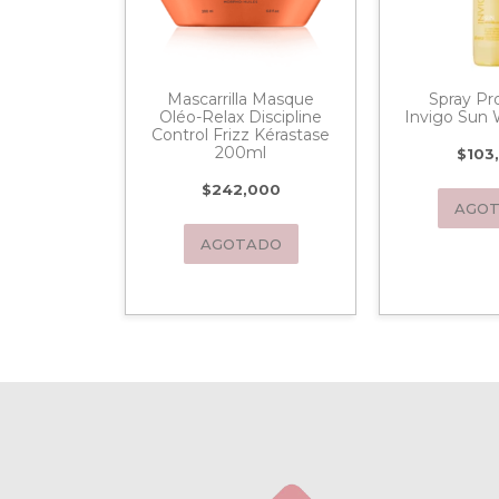
iner Osis
Mascarrilla Masque
Spray Pr
Termico
Oléo-Relax Discipline
Invigo Sun 
pf 200ml
Control Frizz Kérastase
200ml
$
103
700
$
242,000
AGO
ADO
AGOTADO