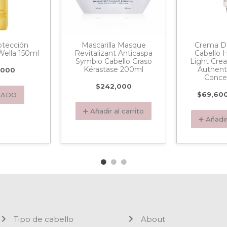
otección
Mascarilla Masque
Crema D
Wella 150ml
Revitalizant Anticaspa
Cabello 
Symbio Cabello Graso
Light Cre
Kérastase 200ml
Authent
,000
Conce
$
242,000
$
69,60
TADO
➕ Añadir al carrito
➕ Añadir
Tipo de cabello
About