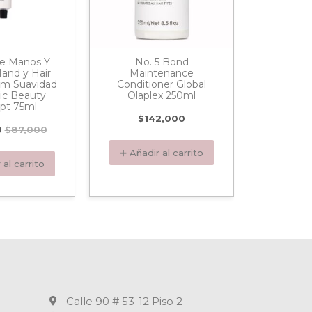
e Manos Y
No. 5 Bond
Acond
Hand y Hair
Maintenance
Nutritiv
am Suavidad
Conditioner Global
Nutricion
ic Beauty
Olaplex 250ml
Kéras
pt 75ml
$
142,000
$
1
0
$
87,000
➕ Añadir al carrito
➕ Añadi
 al carrito
Calle 90 # 53-12 Piso 2