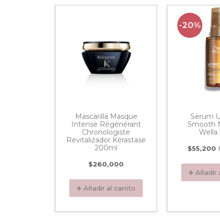
-20%
 Ultimate
Mascarilla Masque
Serum U
la 95ml
Intense Régénérant
Smooth N
Chronologiste
Wella
Revitalizador Kérastase
122,500
200ml
$
55,200
$
260,000
 carrito
➕ Añadir a
➕ Añadir al carrito