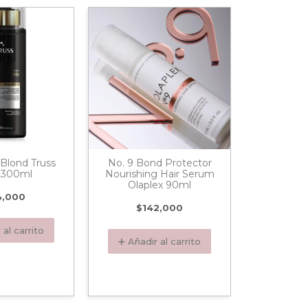
-20%
lond Truss
No. 9 Bond Protector
Acondici
s 300ml
Nourishing Hair Serum
Sun W
Olaplex 90ml
4,000
$
84,80
$
142,000
 al carrito
➕ Añadi
➕ Añadir al carrito