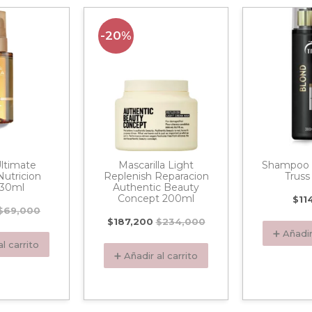
-20%
ltimate
Mascarilla Light
Shampoo B
utricion
Replenish Reparacion
Trus
 30ml
Authentic Beauty
Concept 200ml
$
11
$
69,000
$
187,200
$
234,000
➕ Añadir
l carrito
➕ Añadir al carrito