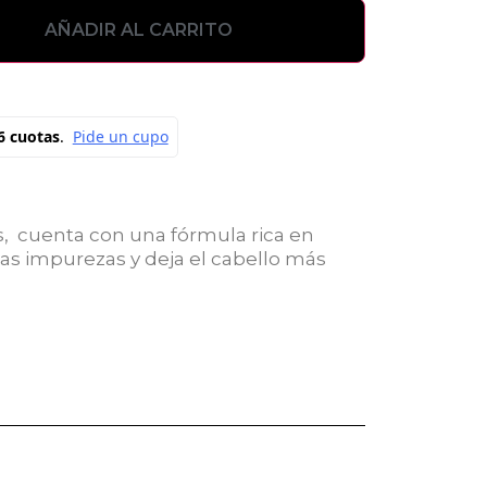
AÑADIR AL CARRITO
s, cuenta con una fórmula rica en
las impurezas y deja el cabello más