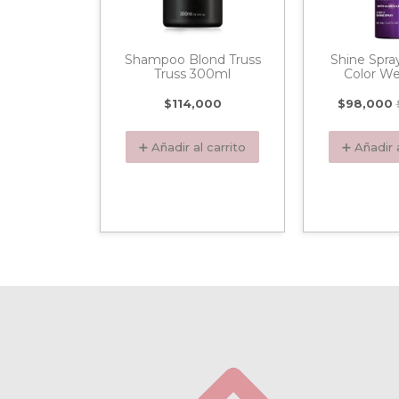
ador Cim
Shampoo Blond Truss
Shine Spra
sistance
Truss 300ml
Color We
Kérastase
ml
$
114,000
$
98,000
000
➕ Añadir al carrito
➕ Añadir a
 carrito