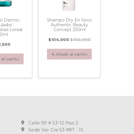
o Dermo-
Shampo Dry En Seco
Mascar
lador
Authentic Beauty
Prime Ma
tias Loreal
Concept 250ml
Tru
0ml
$
104,000
$
130,000
$
1
2,500
➕ Añadir al carrito
➕ Añadi
 al carrito
Calle 90 # 53-12 Piso 2
Sede Vip: Cra 53 #87 - 15