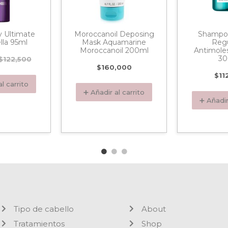
y Ultimate
Moroccanoil Deposing
Shampo
lla 95ml
Mask Aquamarine
Regu
Moroccanoil 200ml
Antimoles
30
$
122,500
$
160,000
$
11
l carrito
➕ Añadir al carrito
➕ Añadir
Tipo de cabello
About
Tratamientos
Shop