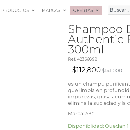
PRODUCTOS
MARCAS
OFERTAS
Shampoo D
Authentic 
300ml
Ref. 42366898
$
112,800
$
141,000
es un champú purificante
que limpia en profundida
impurezas, grasa acumul
elimina la suciedad y la
Marca:
ABC
Disponiblidad: Quedan 1 