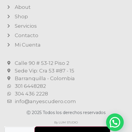
About
Shop
Servicios
Contacto
Mi Cuenta
Calle 90 # 53-12 Piso 2
Sede Vip: Cra 53 #87 - 15
Barranquilla - Colombia
301 6448282
304 436 2228
info@anyescudero.com
Ⓒ 2025 Todos los derechos reservados
By LUM STUDIO